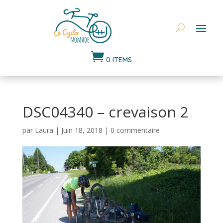

0 ITEMS
DSC04340 – crevaison 2
par
Laura
|
Juin 18, 2018
|
0 commentaire