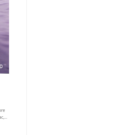
ore
,...