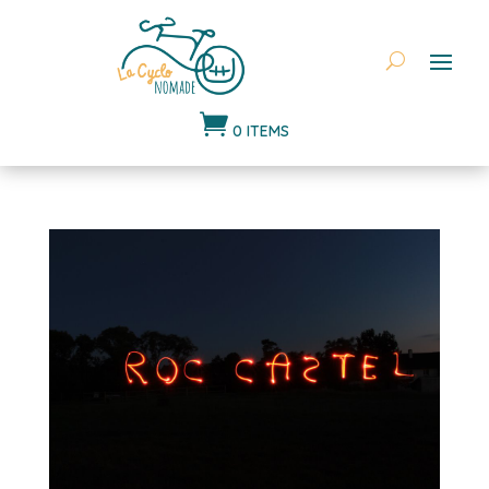

0 ITEMS