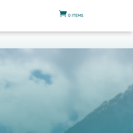

0 ITEMS