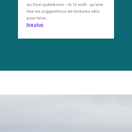
du livre québécois - le 12 août- qu'une
lise de suggestions de lectures vélo
pour faire...
lire plus