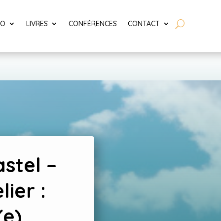
LO
LIVRES
CONFÉRENCES
CONTACT
stel –
ier :
(e)