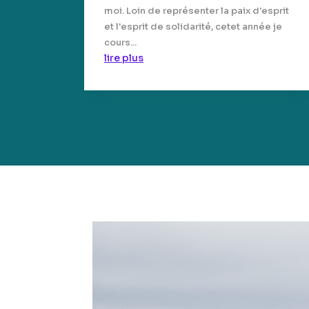
moi. Loin de représenter la paix d'esprit
et l'esprit de solidarité, cetet année je
cours...
lire plus