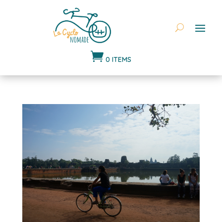

0 ITEMS