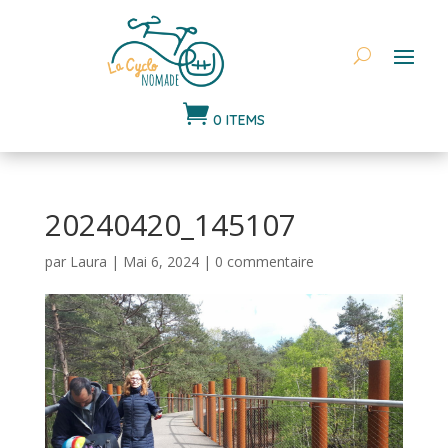

0 ITEMS
20240420_145107
par
Laura
|
Mai 6, 2024
|
0 commentaire