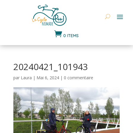

0 ITEMS
20240421_101943
par
Laura
|
Mai 6, 2024
|
0 commentaire