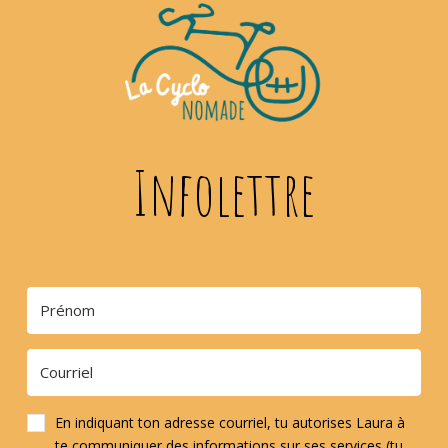
Infolettre
En indiquant ton adresse courriel, tu autorises Laura à
te communiquer des informations sur ses services (tu