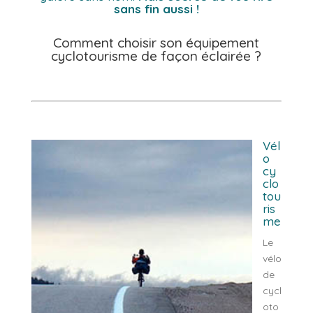
sans fin aussi !
Comment choisir son équipement
cyclotourisme de façon éclairée ?
Vél
o
cy
clo
tou
ris
me
Le
vélo
de
cycl
oto