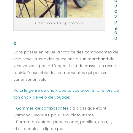
o
d
e
v
o
Crédit photo : La Cyclonomade
y
a
g
e
Sans passer en revue la totalité des composantes de
vélo, voici la liste des questions qu'un marchand de
vélo va vous poser. L'objectif est de passer en revue
rapide l'ensemble des composantes qui peuvent
varier sur un vélo.
Voici le genre de choix que tu vas avoir à faire lors de
ton choix de vélo de voyage:
-
Gammes de composantes
(la classique étant
Shimano Deore XT pour le cyclotourisme)
- Format du guidon (type course, papillon, droit,...)
- Les pédales : clip ou pas