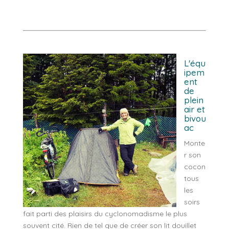
L'équ
ipem
ent
de
plein
air et
bivou
ac
Monte
r son
cocon
tous
les
soirs
fait parti des plaisirs du cyclonomadisme le plus
souvent cité. Rien de tel que de créer son lit douillet