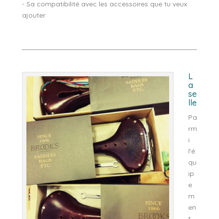
- Sa compatibilité avec les accessoires que tu veux
ajouter
L
a
se
lle
Pa
rm
i
l'é
qu
ip
e
m
en
t