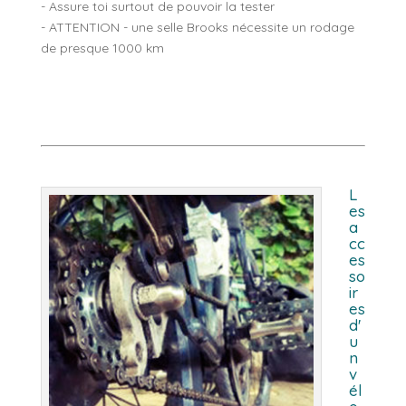
- Assure toi surtout de pouvoir la tester
- ATTENTION - une selle Brooks nécessite un rodage
de presque 1000 km
L
es
a
cc
es
so
ir
es
d'
u
n
v
él