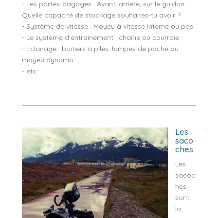
- Les portes-bagages : Avant, arrière, sur le guidon.
Quelle capacité de stockage souhaites-tu avoir ?
- Système de vitesse : Moyeu à vitesse interne ou pas
- Le système d'entrainement : chaîne ou courroie
- Éclairage : boitiers à piles, lampes de poche ou
moyeu dynamo
- etc.
Les
saco
ches
Les
sacoc
hes
sont
la