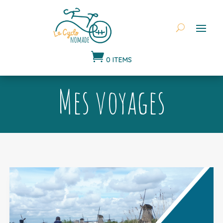

0 ITEMS
Mes voyages