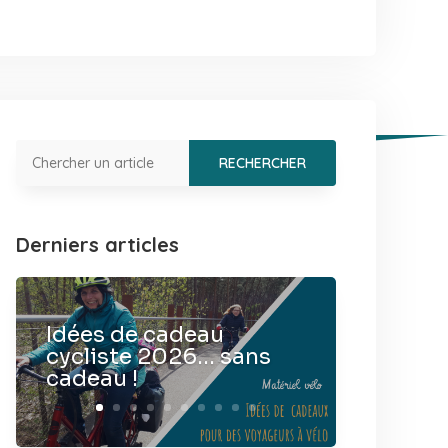
Derniers articles
Idées de cadeau
cycliste 2026… sans
cadeau !