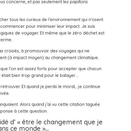
s concerne, et pas seulement les papillons
r tous les curieux de l’environnement qui n’osent
où commencer pour minimiser leur impact. Je suis
logiques de voyager. Et même que le zéro déchet est
 terme.
bras croisés, à promouvoir des voyages qui ne
ient (à impact moyen) au changement climatique.
e que l’on est assez forts pour accepter que chacun
t était bien trop grand pour le balayer…
 retrouver. Et quand je perds le moral, je continue
rivée.
quaient. Alors quand j’ai vu cette citation taguée
 réponse à cette question.
cidé d’ « être le changement que je
dans ce monde »…