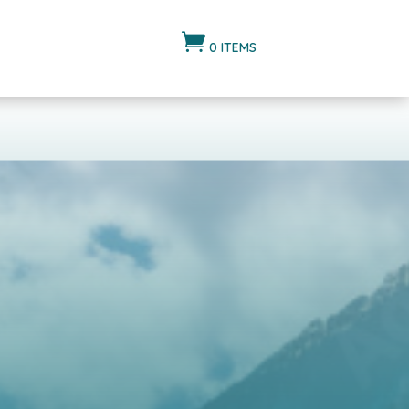

0 ITEMS