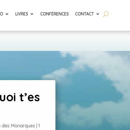
LO
LIVRES
CONFÉRENCES
CONTACT
oi t’es
e des Monarques
|
1