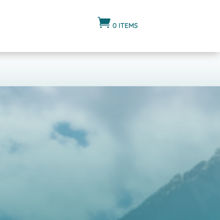

0 ITEMS