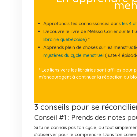
men
Approfondis tes connaissances dans
les 4 p
Découvre le livre de Mélissa Carlier sur le flu
librairie québécoise
) *
Apprends plein de choses sur les menstruati
mystères du cycle menstruel
(juste 4 épisod
* Les liens vers les librairies
sont affili
és
pour pr
m'encouragent à continuer la rédaction du bl
3 conseils pour se réconcili
Conseil #1 : Prends des notes po
Si tu ne connais pas ton cycle, ou tout simplemen
s'observer pour le comprendre. Dans ton cahier 