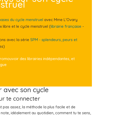
struel
hases du cycle menstruel
avec Mme L'Ovary
x libre et le cycle menstruel (
librairie française
-
ons avec la série
SPM - splendeurs, peurs et
es)
omouvoir des librairies indépendantes, et
ogue
er avec son cycle
ur te connecter
t pas assez, la méthode la plus facile et de
note, idéalement au quotidien, comment tu te sens,