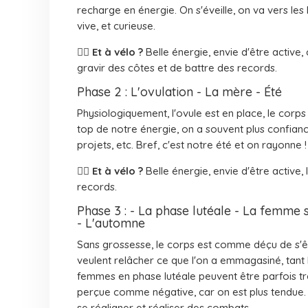
recharge en énergie. On s'éveille, on va vers le
vive, et curieuse.
🚴‍♀️
Et à vélo ?
Belle énergie, envie d'être active
gravir des côtes et de battre des records.
Phase 2 : L'ovulation - La mère - Été
Physiologiquement, l'ovule est en place, le corps e
top de notre énergie, on a souvent plus confia
projets, etc. Bref, c'est notre été et on rayonne !
🚴‍♀️
Et à vélo ?
Belle énergie, envie d'être active
records.
Phase 3 : - La phase lutéale - La fem
- L'automne
Sans grossesse, le corps est comme déçu de s'êt
veulent relâcher ce que l'on a emmagasiné, tant l
femmes en phase lutéale peuvent être parfois trè
perçue comme négative, car on est plus tendue. Ma
se réaligner et réaliser des combats.