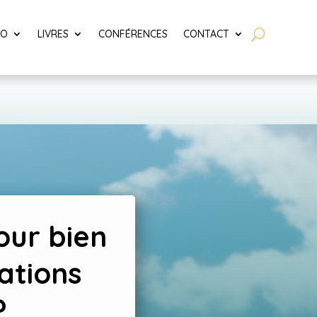
LO
LIVRES
CONFÉRENCES
CONTACT
our bien
ations
?