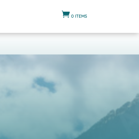

0 ITEMS