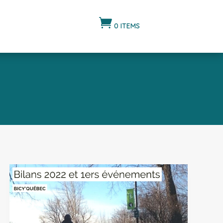

0 ITEMS