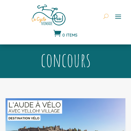

0 ITEMS
concours