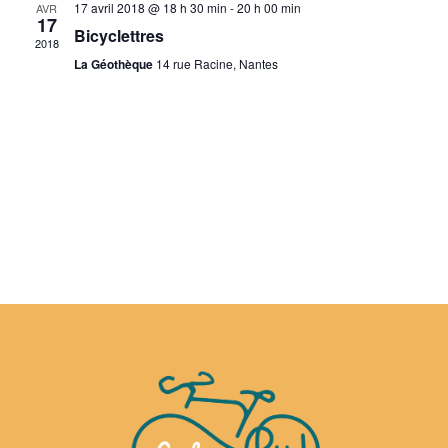
vues
17 avril 2018 @ 18 h 30 min
-
20 h 00 min
AVR
17
Évène
Bicyclettres
2018
La Géothèque
14 rue Racine, Nantes