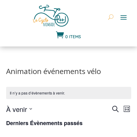

0 ITEMS
Animation événements vélo
Il n’y a pas d’évènements à venir.
Recher
Nav
À venir
Recherche
Liste
de
et
Sélectionnez
vu
naviga
Derniers Évènements passés
une
Év
de
date.