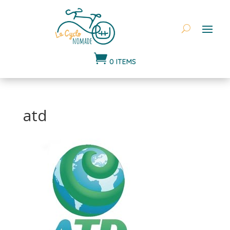

0 ITEMS
atd