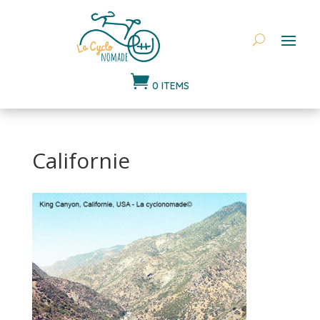

0 ITEMS
Californie