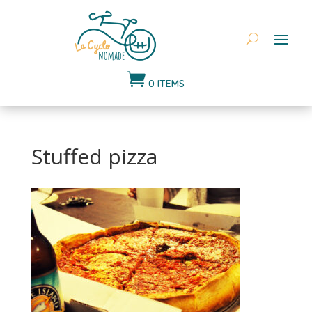

0 ITEMS
Stuffed pizza