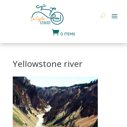

0 ITEMS
Yellowstone river