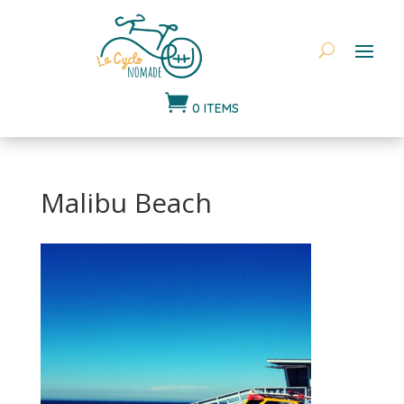

0 ITEMS
Malibu Beach