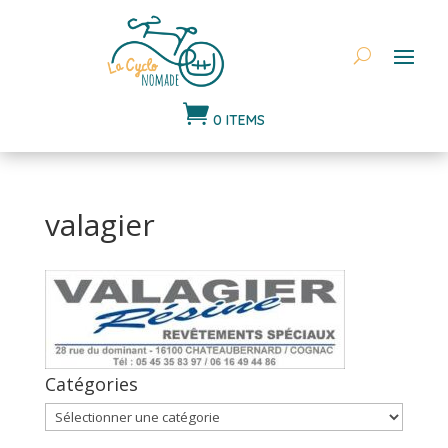

0 ITEMS
valagier
Catégories
Catégories