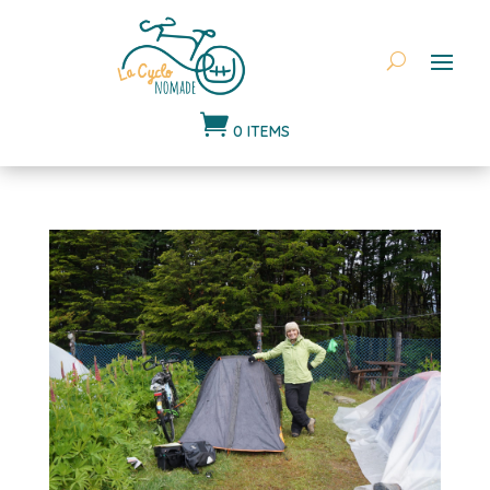

0 ITEMS