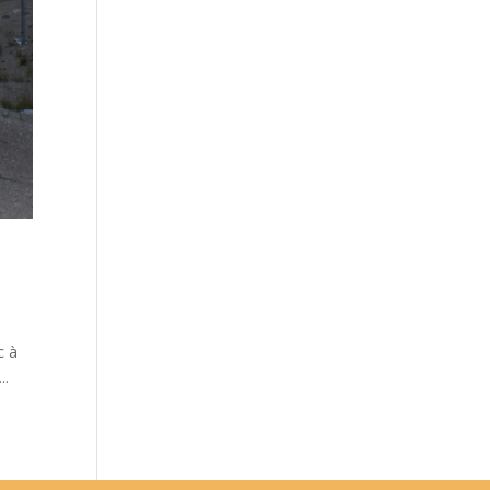
c à
..