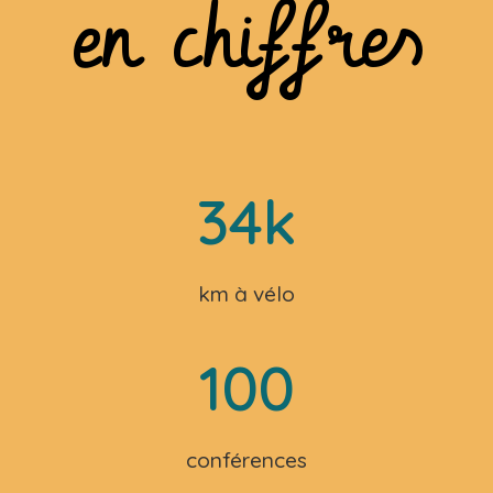
en chiffres
34k
km à vélo
100
conférences