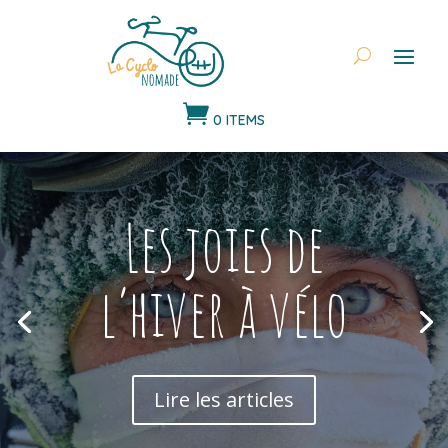

0 ITEMS
Les joies de
l’hiver à vélo
Lire les articles