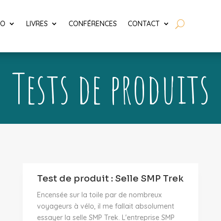
LO
LIVRES
CONFÉRENCES
CONTACT
Tests de produits
Test de produit : Selle SMP Trek
Encensée sur la toile par de nombreux
voyageurs à vélo, il me fallait absolument
essayer la selle SMP Trek. L'entreprise SMP