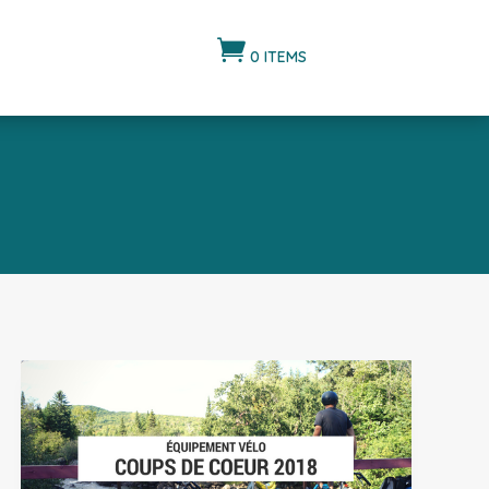

0 ITEMS