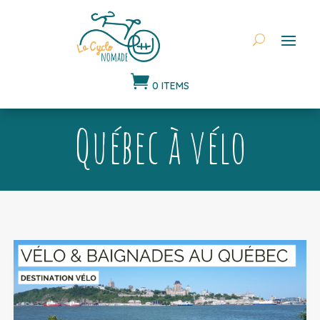

0 ITEMS
Québec à vélo