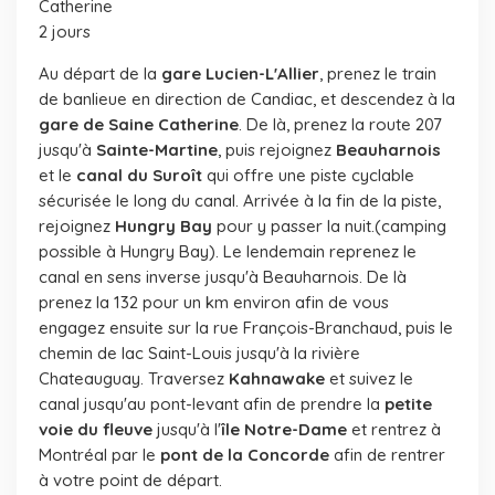
Catherine
2 jours
Au départ de la
gare Lucien-L'Allier
, prenez le train
de banlieue en direction de Candiac, et descendez à la
gare de Saine Catherine
. De là, prenez la route 207
jusqu'à
Sainte-Martine
, puis rejoignez
Beauharnois
et le
canal du Suroît
qui offre une piste cyclable
sécurisée le long du canal. Arrivée à la fin de la piste,
rejoignez
Hungry Bay
pour y passer la nuit.(camping
possible à Hungry Bay). Le lendemain reprenez le
canal en sens inverse jusqu'à Beauharnois. De là
prenez la 132 pour un km environ afin de vous
engagez ensuite sur la rue François-Branchaud, puis le
chemin de lac Saint-Louis jusqu'à la rivière
Chateauguay. Traversez
Kahnawake
et suivez le
canal jusqu'au pont-levant afin de prendre la
petite
voie du fleuve
jusqu'à l'
île Notre-Dame
et rentrez à
Montréal par le
pont de la Concorde
afin de rentrer
à votre point de départ.