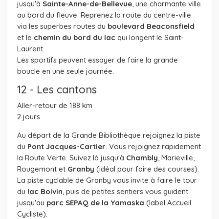
jusqu'à
Sainte-Anne-de-Bellevue
, une charmante ville
au bord du fleuve. Reprenez la route du centre-ville
via les superbes routes du
boulevard Beaconsfield
et le
chemin du bord du lac
qui longent le Saint-
Laurent.
Les sportifs peuvent essayer de faire la grande
boucle en une seule journée.
12 - Les cantons
Aller-retour de 188 km
2 jours
Au départ de la Grande Bibliothèque rejoignez la piste
du
Pont Jacques-Cartier
. Vous rejoignez rapidement
la Route Verte. Suivez là jusqu'à
Chambly
, Marieville,
Rougemont et
Granby
(idéal pour faire des courses).
La piste cyclable de Granby vous invite à faire le tour
du
lac Boivin
, puis de petites sentiers vous guident
jusqu'au
parc SEPAQ de la Yamaska
(label Accueil
Cycliste).