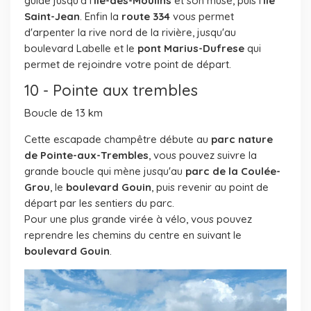
guide jusqu'à l'
île-des-Moulins
et son musé, puis l'
île
Saint-Jean
. Enfin la
route 334
vous permet
d'arpenter la rive nord de la rivière, jusqu'au
boulevard Labelle et le
pont Marius-Dufrese
qui
permet de rejoindre votre point de départ.
10 - Pointe aux trembles
Boucle de 13 km
Cette escapade champêtre débute au
parc nature
de Pointe-aux-Trembles
, vous pouvez suivre la
grande boucle qui mène jusqu'au
parc de la Coulée-
Grou
, le
boulevard Gouin
, puis revenir au point de
départ par les sentiers du parc.
Pour une plus grande virée à vélo, vous pouvez
reprendre les chemins du centre en suivant le
boulevard Gouin
.