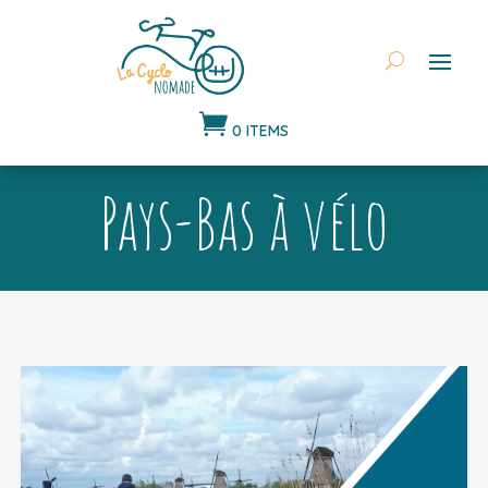

0 ITEMS
Pays-Bas à vélo