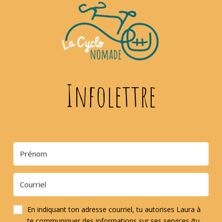
Infolettre
En indiquant ton adresse courriel, tu autorises Laura à
te communiquer des informations sur ses services (tu