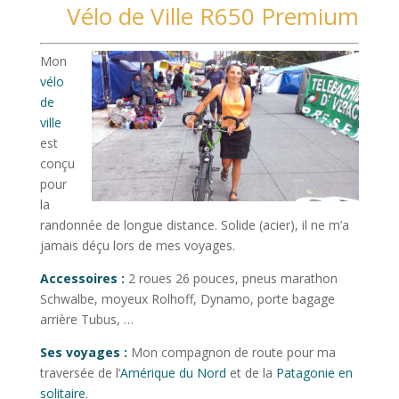
Vélo de Ville R650 Premium
Mon
vélo
de
ville
est
conçu
pour
la
randonnée de longue distance. Solide (acier), il ne m’a
jamais déçu lors de mes voyages.
Accessoires :
2 roues 26 pouces, pneus marathon
Schwalbe, moyeux Rolhoff, Dynamo, porte bagage
arrière Tubus, …
Ses voyages :
Mon compagnon de route pour ma
traversée de l’
Amérique du Nord
et de la
Patagonie en
solitaire
.