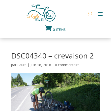

0 ITEMS
DSC04340 – crevaison 2
par
Laura
|
Juin 18, 2018
|
0 commentaire