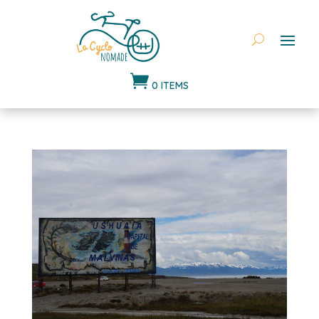

0 ITEMS