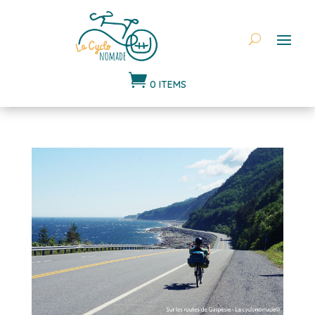

0 ITEMS