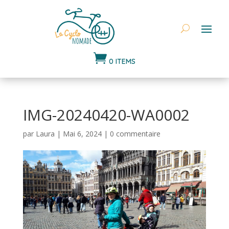

0 ITEMS
IMG-20240420-WA0002
par
Laura
|
Mai 6, 2024
|
0 commentaire