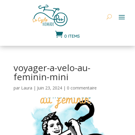

0 ITEMS
voyager-a-velo-au-
feminin-mini
par
Laura
|
Juin 23, 2024
|
0 commentaire