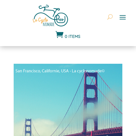

0 ITEMS