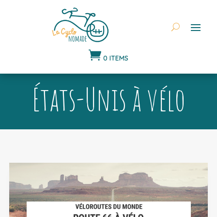

0 ITEMS
États-Unis à vélo