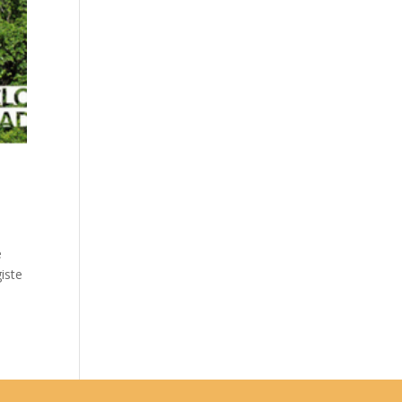
e
iste