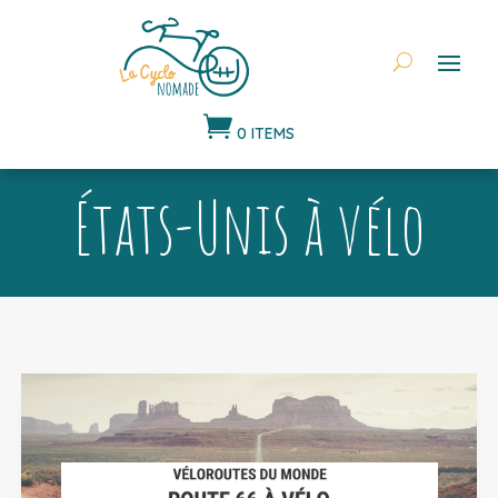

0 ITEMS
États-Unis à vélo