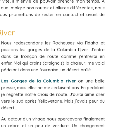
er vite, il m’envie de pouvoir prendre mon temps. À
ue, malgré nos routes et allures différentes, nous
ous promettons de rester en contact et avant de
River
Nous redescendons les Rocheuses via l’Idaho et
passons les gorges de la Columbia River. J’entre
dans ce tronçon de route comme j’entrerai en
enfer. Moi qui crains (craignais) la chaleur, me voici
pédalant dans une fournaise, un désert brûlé.
Les Gorges de la Columbia river
on une belle
presse, mais elles ne me séduisent pas. En pédalant
je regrette notre choix de route. J’aurai aimé aller
vers le sud après Yellowstone. Mais j’avais peur du
désert…
Au détour d’un virage nous apercevons finalement
un arbre et un peu de verdure. Un changement