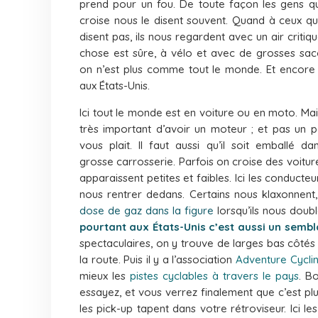
prend pour un fou. De toute façon les gens qu
croise nous le disent souvent. Quand à ceux qu
disent pas, ils nous regardent avec un air critiq
chose est sûre, à vélo et avec de grosses sac
on n’est plus comme tout le monde. Et encore
aux États-Unis.
Ici tout le monde est en voiture ou en moto. Mais
très important d’avoir un moteur ; et pas un pet
vous plait. Il faut aussi qu’il soit emballé d
grosse carrosserie. Parfois on croise des voitur
apparaissent petites et faibles. Ici les conduct
nous rentrer dedans. Certains nous klaxonnent
dose de gaz dans la figure
lorsqu’ils nous doub
pourtant aux États-Unis c’est aussi un sembl
spectaculaires, on y trouve de larges bas côtés
la route. Puis il y a l’association
Adventure Cycli
mieux les
pistes cyclables à travers le pays
. B
essayez, et vous verrez finalement que c’est p
les pick-up tapent dans votre rétroviseur. Ici 