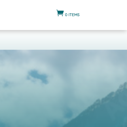

0 ITEMS