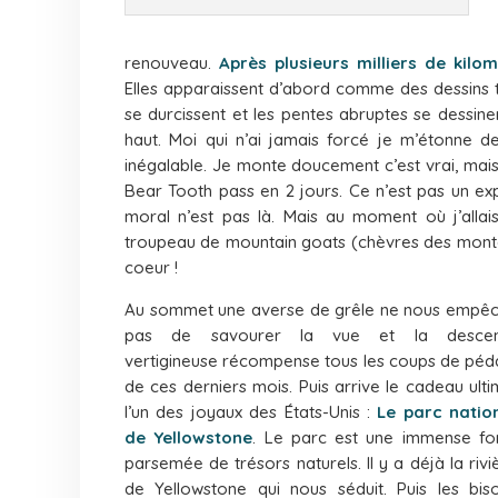
renouveau.
Après plusieurs milliers de kil
Elles apparaissent d’abord comme des dessins tro
se durcissent et les pentes abruptes se dessine
haut. Moi qui n’ai jamais forcé je m’étonne d
inégalable. Je monte doucement c’est vrai, mai
Bear Tooth pass en 2 jours. Ce n’est pas un expl
moral n’est pas là. Mais au moment où j’allai
troupeau de
mountain goats
(chèvres des mont
coeur !
Au sommet une averse de grêle ne nous empê
pas de savourer la vue et la descen
vertigineuse récompense tous les coups de péd
de ces derniers mois. Puis arrive le cadeau ulti
l’un des joyaux des États-Unis :
Le parc natio
de Yellowstone
. Le parc est une immense fo
parsemée de trésors naturels. Il y a déjà la rivi
de Yellowstone qui nous séduit. Puis les bis