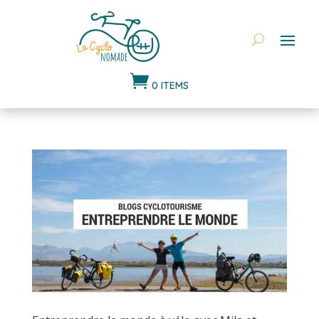

0 ITEMS