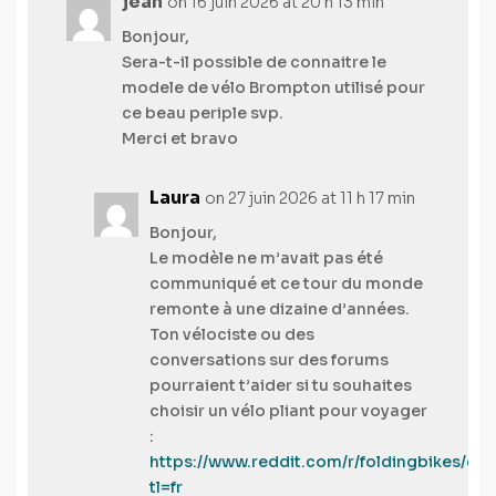
jean
on 16 juin 2026 at 20 h 13 min
Bonjour,
Sera-t-il possible de connaitre le
modele de vélo Brompton utilisé pour
ce beau periple svp.
Merci et bravo
Laura
on 27 juin 2026 at 11 h 17 min
Bonjour,
Le modèle ne m’avait pas été
communiqué et ce tour du monde
remonte à une dizaine d’années.
Ton vélociste ou des
conversations sur des forums
pourraient t’aider si tu souhaites
choisir un vélo pliant pour voyager
:
https://www.reddit.com/r/foldingbikes/
tl=fr