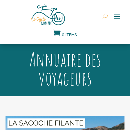

0 ITEMS
Annuaire des
voyageurs