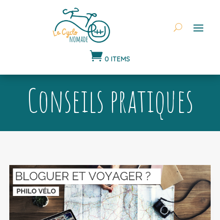

0 ITEMS
Conseils pratiques