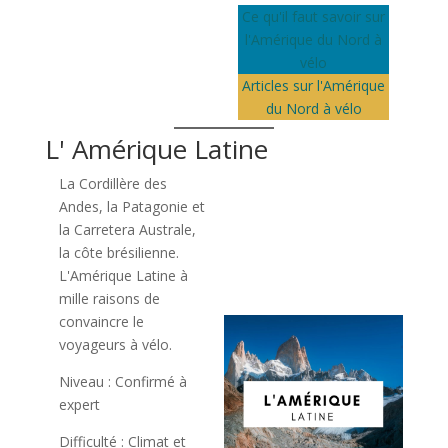
Ce qu'il faut savoir sur
l'Amérique du Nord à
vélo
Articles sur l'Amérique
du Nord à vélo
L' Amérique Latine
La Cordillère des
Andes, la Patagonie et
la Carretera Australe,
la côte brésilienne.
L'Amérique Latine à
mille raisons de
convaincre le
voyageurs à vélo.
Niveau : Confirmé à
expert
Difficulté : Climat et