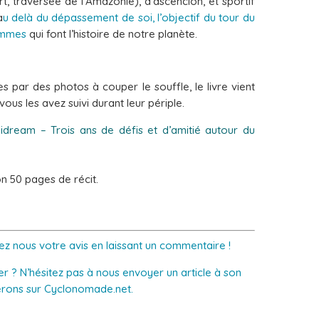
rt, traversée de l’Amazonie), d’ascencion, et sportif
a
u delà du dépassement de soi, l’objectif du tour du
hommes
qui font l’histoire de notre planète.
s par des photos à couper le souffle, le livre vient
vous les avez suivi durant leur périple.
lidream – Trois ans de défis et d’amitié autour du
n 50 pages de récit.
ez nous votre avis en laissant un commentaire !
r ? N’hésitez pas à nous envoyer un article à son
ierons sur Cyclonomade.net.