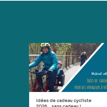
Idées de cadeau cycliste
2026… sans cadeau !