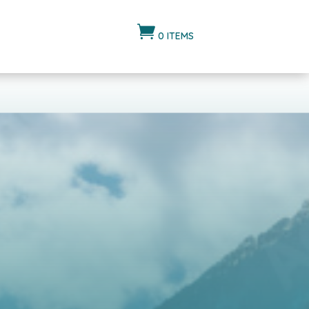

0 ITEMS