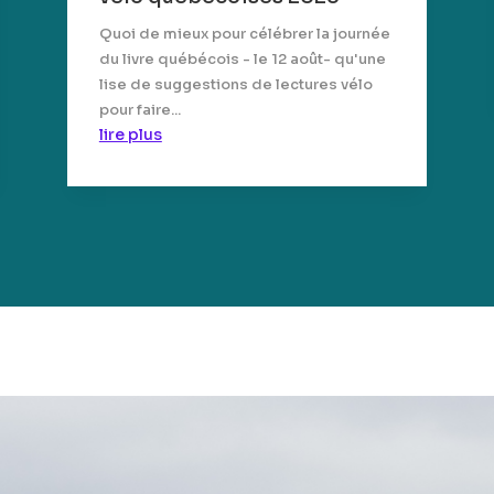
Quoi de mieux pour célébrer la journée
du livre québécois - le 12 août- qu'une
lise de suggestions de lectures vélo
pour faire...
lire plus