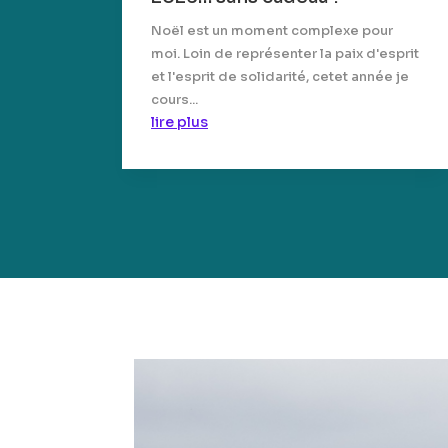
Noël est un moment complexe pour
moi. Loin de représenter la paix d'esprit
et l'esprit de solidarité, cetet année je
cours...
lire plus