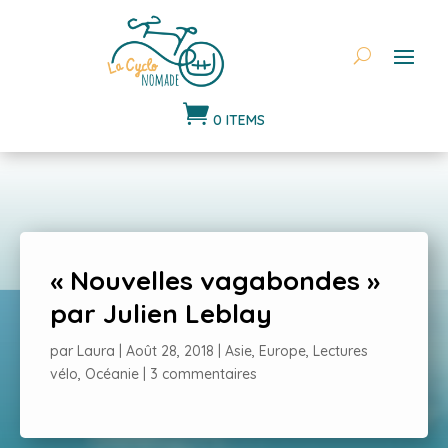

0 ITEMS
« Nouvelles vagabondes »
par Julien Leblay
par
Laura
|
Août 28, 2018
|
Asie
,
Europe
,
Lectures
vélo
,
Océanie
|
3 commentaires