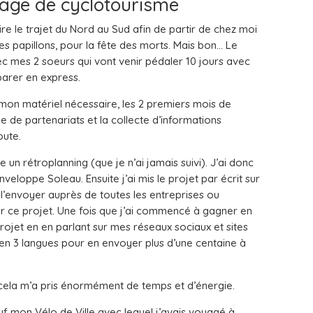
yage de cyclotourisme
ire le trajet du Nord au Sud afin de partir de chez moi
s papillons, pour la fête des morts. Mais bon… Le
vec mes 2 soeurs qui vont venir pédaler 10 jours avec
parer en express.
mon matériel nécessaire, les 2 premiers mois de
e de partenariats et la collecte d’informations
oute.
 un rétroplanning (que je n’ai jamais suivi). J’ai donc
oppe Soleau. Ensuite j’ai mis le projet par écrit sur
 l’envoyer auprès de toutes les entreprises ou
sur ce projet. Une fois que j’ai commencé à gagner en
e projet en en parlant sur mes réseaux sociaux et sites
 en 3 langues pour en envoyer plus d’une centaine à
cela m’a pris énormément de temps et d’énergie.
euf mon Vélo de Ville avec lequel j’avais voyagé à