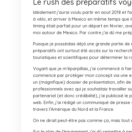
Le rush des préparatifs vo
Idéalement j’aurai voulu partir en aout 2018 et fa
à vélo, et arriver à Mexico en même temps que le
timing était parfait pour un départ en février, a
moi autour de Mexico. Par contre j’ai dû me pré
Puisque je possédais déjà une grande partie de 
préparatifs ont surtout été accès sur la recherch
touristiques et scientifiques pour déterminer la r
Voyant que je m’éparpillais, j’ai commencé à faire
commencé par protéger mon concept via une envel
un (magnifique) dossier de présentation, afin de
professionnels avec qui je souhaitais travailler 
partenariat (et donc crédibilité), j’ai publicisé l
web. Enfin, j’ai rédigé un communiqué de presse
travers l’Amérique du Nord et la France.
On ne dirait peut-être pas comme ça, mais tout 
Sur le plan de l’équipement, j’ai dû remettre à n