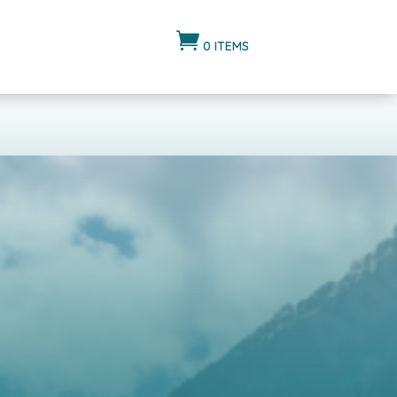

0 ITEMS