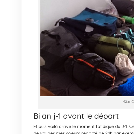
©La 
Bilan j-1 avant le départ
Et puis voilà arrivé le moment fatidique du J-1
(le vol des mes soeurs reporté de 24h par exempl