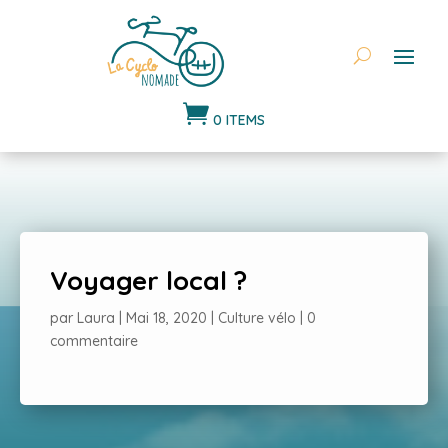

0 ITEMS
Voyager local ?
par
Laura
|
Mai 18, 2020
|
Culture vélo
|
0
commentaire